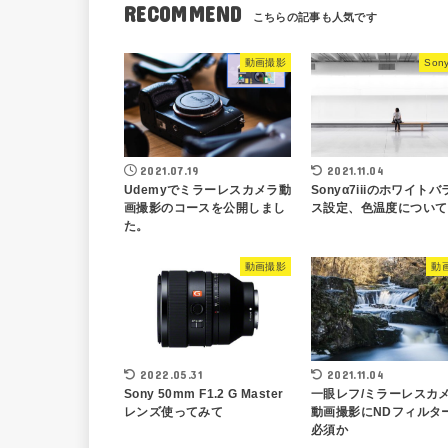
RECOMMEND
動画撮影
Son
2021.07.19
2021.11.04
Udemyでミラーレスカメラ動
Sonyα7iiiのホワイトバ
画撮影のコースを公開しまし
ス設定、色温度について
た。
動画撮影
動
2022.05.31
2021.11.04
Sony 50mm F1.2 G Master
一眼レフ/ミラーレスカ
レンズ使ってみて
動画撮影にNDフィルタ
必須か