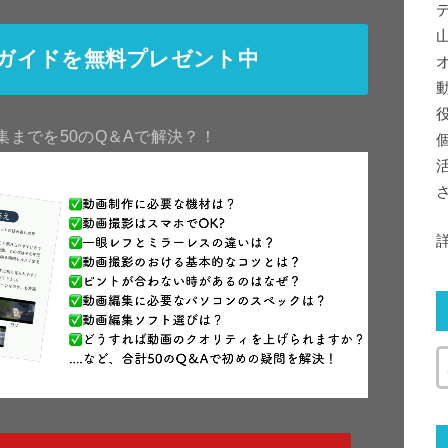
ガイドを無料プレゼント中
集までを50のQ＆Aで解決？！