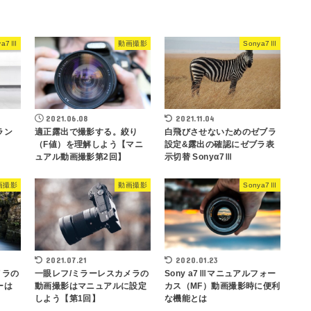
ya7Ⅲ
動画撮影
Sonya7Ⅲ
2021.06.08
2021.11.04
ラン
適正露出で撮影する。絞り
白飛びさせないためのゼブラ
（F値）を理解しよう【マニ
設定&露出の確認にゼブラ表
ュアル動画撮影第2回】
示切替 Sonyα7Ⅲ
画撮影
動画撮影
Sonya7Ⅲ
2021.07.21
2020.01.23
メラの
一眼レフ/ミラーレスカメラの
Sony a7Ⅲマニュアルフォー
ーは
動画撮影はマニュアルに設定
カス（MF）動画撮影時に便利
しよう【第1回】
な機能とは