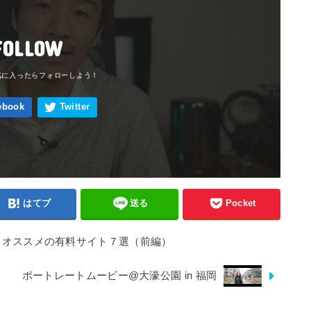
FOLLOW
はてブ
送る
Pocket
るオススメの有料サイト７選（前編）
ポートレートムービー@大濠公園 in 福岡