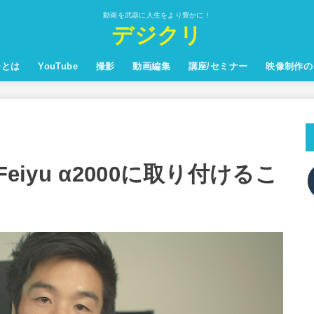
動画を武器に人生をより豊かに！
デジクリ
ーとは
YouTube
撮影
動画編集
講座/セミナー
映像制作の
Sonya7Ⅲ
eiyu α2000に取り付けるこ