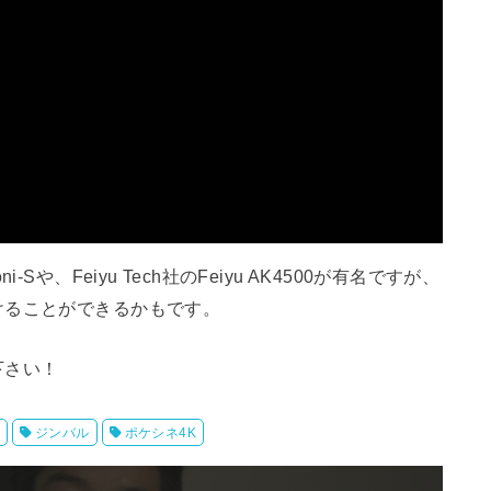
や、Feiyu Tech社のFeiyu AK4500が有名ですが、
けることができるかもです。
下さい！
l
ジンバル
ポケシネ4K