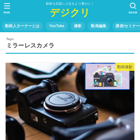
動画を武器に人生をより豊かに！
デジクリ
MENU
SEARCH
動画人ターナーとは
YouTube
撮影
動画編集
講座/セミナー
ミラーレスカメラ
動画撮影