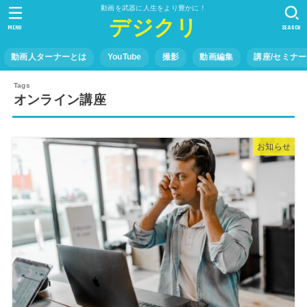
動画を武器に人生をより豊かに！
デジクリ
MENU
SEARCH
動画人ターナーとは
YouTube
撮影
動画編集
講座/セミナー
オンライン講座
お知らせ